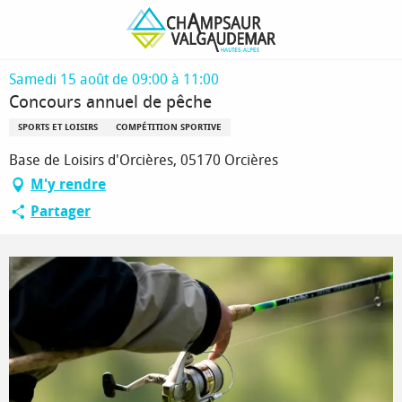
Aller
Page d’accueil
Concours annuel de pêche
au
contenu
principal
Samedi 15 août de 09:00 à 11:00
Concours annuel de pêche
SPORTS ET LOISIRS
COMPÉTITION SPORTIVE
Base de Loisirs d'Orcières, 05170 Orcières
M'y rendre
Partager