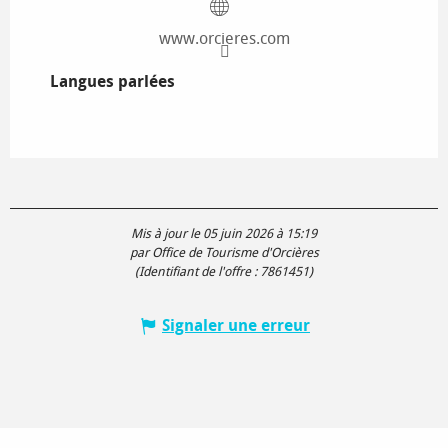
www.orcieres.com
Langues parlées
Langues parlées
Mis à jour le 05 juin 2026 à 15:19
par Office de Tourisme d'Orcières
(Identifiant de l'offre :
7861451
)
Signaler une erreur