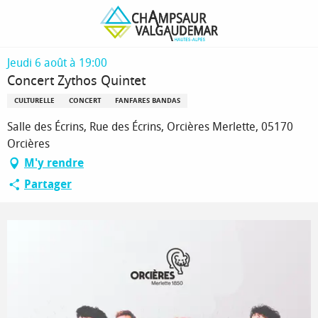
Aller
Page d’accueil
Concert Zythos Quintet
au
contenu
principal
Jeudi 6 août à 19:00
Concert Zythos Quintet
CULTURELLE
CONCERT
FANFARES BANDAS
Salle des Écrins, Rue des Écrins, Orcières Merlette, 05170
Orcières
M'y rendre
Partager