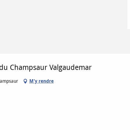
u Champsaur Valgaudemar
Champsaur
M'y rendre