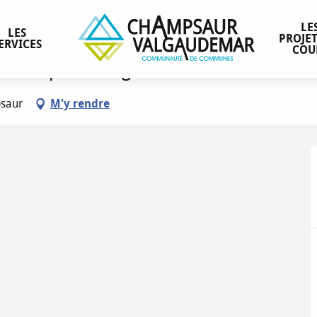
LE
LES
PROJET
ERVICES
COU
Champsaur Valgaudemar
psaur
M'y rendre