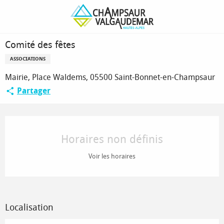
Aller
Page d’accueil
Comité des fêtes
au
contenu
principal
Comité des fêtes
ASSOCIATIONS
Mairie, Place Waldems, 05500 Saint-Bonnet-en-Champsaur
Partager
Ouverture et coordonnées
Horaires non définis
Voir les horaires
Localisation