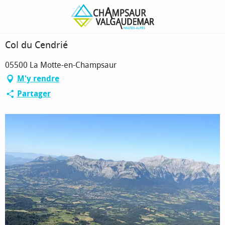
Aller
Page d’accueil
Col du Cendrié
au
contenu
principal
Col du Cendrié
05500 La Motte-en-Champsaur
M'y rendre
Partager