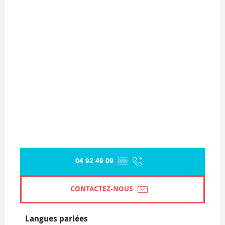
04 92 49 09
▒▒
CONTACTEZ-NOUS
Langues parlées
Langues parlées