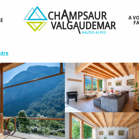
A VO
RE
FA
onnes
ndre