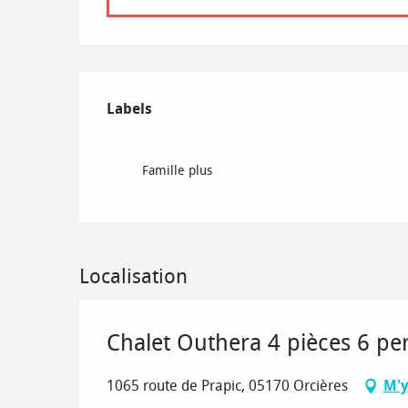
Offres de prestations
Labels
Labels
Famille plus
Localisation
Chalet Outhera 4 pièces 6 pe
1065 route de Prapic, 05170 Orcières
M'y