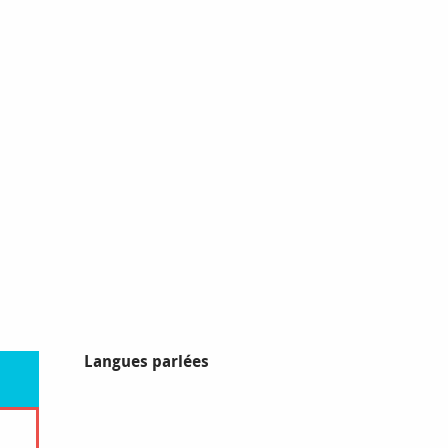
Langues parlées
Langues parlées