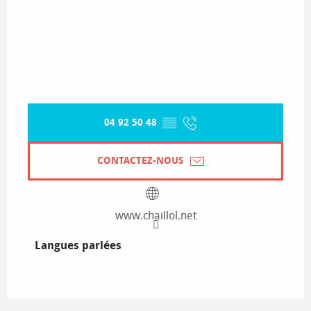
04 92 50 48
▒▒
CONTACTEZ-NOUS
www.chaillol.net
Langues parlées
Langues parlées