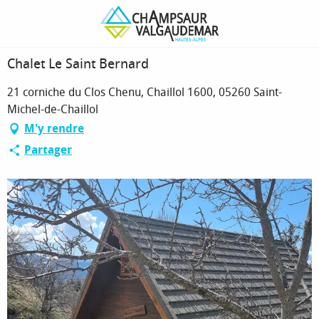
Aller
Page d’accueil
Chalet Le Saint Bernard
au
contenu
principal
Chalet Le Saint Bernard
21 corniche du Clos Chenu, Chaillol 1600, 05260 Saint-
Michel-de-Chaillol
M'y rendre
Partager