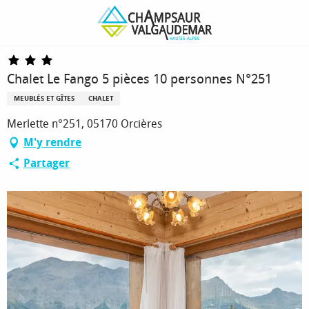
Aller
Page d’accueil
Chalet Le Fango 5 pièces 10 personnes N°251
au
contenu
principal
Chalet Le Fango 5 pièces 10 personnes N°251
MEUBLÉS ET GÎTES
CHALET
Merlette n°251, 05170 Orcières
M'y rendre
Partager