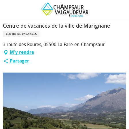
Aller
Page d’accueil
Centre de vacances de la ville de Marignane
au
contenu
principal
Centre de vacances de la ville de Marignane
CENTRE DE VACANCES
3 route des Roures, 05500 La Fare-en-Champsaur
M'y rendre
Partager