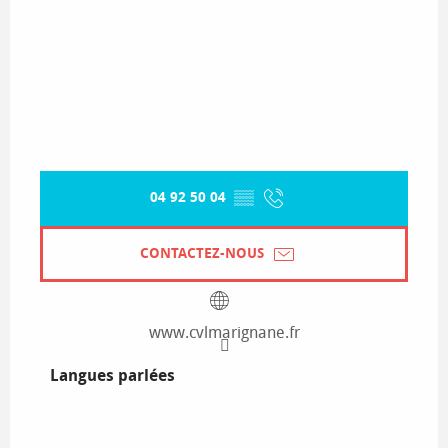
04 92 50 04
▒▒
CONTACTEZ-NOUS
www.cvlmarignane.fr
Langues parlées
Langues parlées