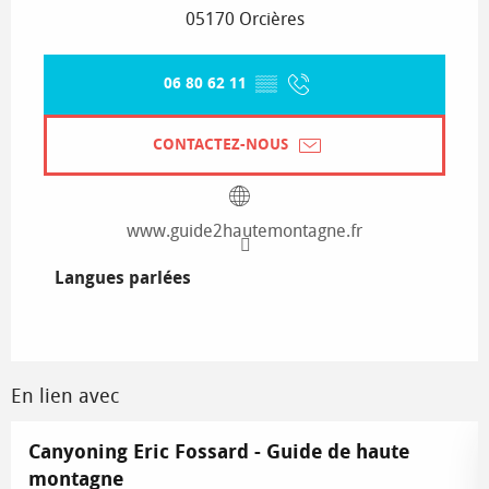
05170 Orcières
06 80 62 11
▒▒
CONTACTEZ-NOUS
www.guide2hautemontagne.fr
Langues parlées
Langues parlées
En lien avec
Canyoning Eric Fossard - Guide de haute
montagne