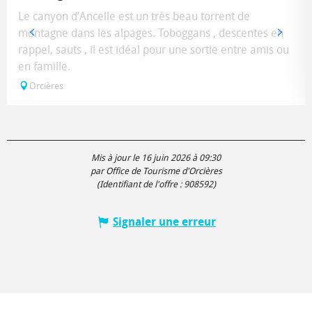
Le canyon d’Ancelle est un très beau torrent de
montagne dans les alpages. Toboggans , descentes en
rappel, sauts , il est idéal pour une sortie entre amis ou
en famille.
Orcières
Mis à jour le 16 juin 2026 à 09:30
par Office de Tourisme d'Orcières
(Identifiant de l'offre :
908592
)
Signaler une erreur