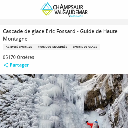
Aller
Page d’accueil
au
Cascade de glace Eric Fossard - Guide de Haute Montagne
contenu
principal
Cascade de glace Eric Fossard - Guide de Haute
Montagne
ACTIVITÉ SPORTIVE
PRATIQUE ENCADRÉE
SPORTS DE GLACE
05170 Orcières
Partager