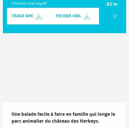
Dénivelé total négatif
-82 m
Documentation
TRACE GPX
FICHIER KML
SECTIO
83 m de Dénivelé
Dénivelé
Description
Une balade facile à faire en famille qui longe le 
parc animalier du château des Herbeys.