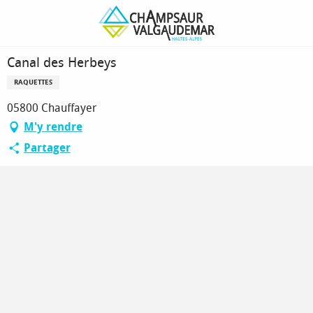
Aller
Page d’accueil
Canal des Herbeys
au
contenu
principal
Canal des Herbeys
RAQUETTES
05800 Chauffayer
M'y rendre
Partager