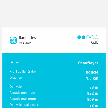
Raquettes
Facile
45min
Informations pratiques
Départ
Chauffayer
Profil de l’itinéraire
Boucle
Distance
1.8 km
Dénivelé
83 m
Altitude minimum
932 m
Altitude maximum
969 m
Dénivelé total positif
83 m