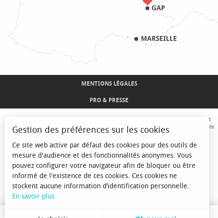
MENTIONS LÉGALES
PRO & PRESSE
Avec le concours de l'Union Européenne. L'Europe s'engage sur le Massif Alpin avec le fond
Européen de Développement Régional. Co-financé par le Conseil Régional Provence-Alpes-Côte
Gestion des préférences sur les cookies
d'Azur et l'Etat, Commissariat Général des Territoires - FNADT - CIMA
Ce site web active par défaut des cookies pour des outils de
mesure d'audience et des fonctionnalités anonymes. Vous
pouvez configurer votre navigateur afin de bloquer ou être
informé de l'existence de ces cookies. Ces cookies ne
stockent aucune information d’identification personnelle.
En savoir plus