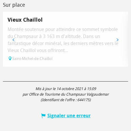
Sur place
Vieux Chaillol
Montée soutenue pour atteindre ce sommet symbole
du Champsaur à 3 163 m d'altitude. Dans un
fantastique décor minéral, les derniers mètres vers le
Vieux Chaillol vous offriront...
Saint-Michel-de-Chaillol
Mis à jour le 14 octobre 2021 à 15:09
par Office de Tourisme du Champsaur Valgaudemar
(Identifiant de l'offre :
644175
)
Signaler une erreur