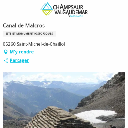
Aller
Page d’accueil
Canal de Malcros
au
contenu
principal
Canal de Malcros
SITE ET MONUMENT HISTORIQUES
05260 Saint-Michel-de-Chaillol
M'y rendre
Partager