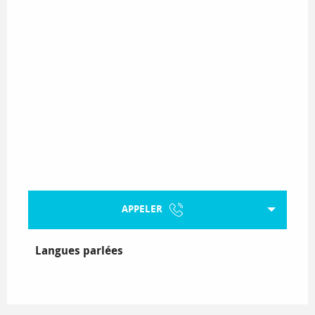
APPELER
Langues parlées
Langues parlées