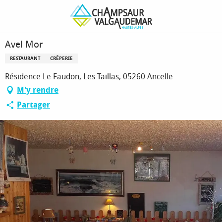
Aller
Page d’accueil
Avel Mor
au
contenu
principal
Avel Mor
RESTAURANT
CRÊPERIE
Résidence Le Faudon, Les Taillas, 05260 Ancelle
M'y rendre
Partager