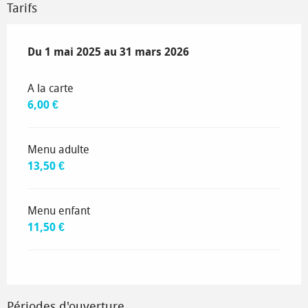
Tarifs
Du
Du
1 mai 2025
1 mai 2025
au
au
31 mars 2026
31 mars 2026
A la carte
6,00 €
Menu adulte
13,50 €
Menu enfant
11,50 €
Périodes d'ouverture