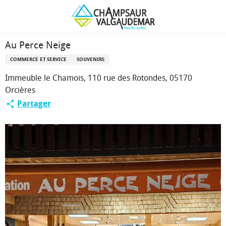
Aller
Page d’accueil
Au Perce Neige
au
contenu
principal
Au Perce Neige
COMMERCE ET SERVICE
SOUVENIRS
Immeuble le Chamois, 110 rue des Rotondes, 05170
Orcières
Partager