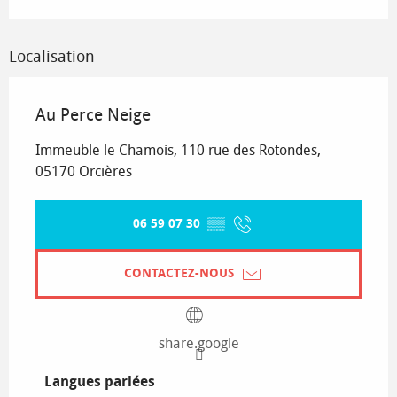
Localisation
Au Perce Neige
Immeuble le Chamois, 110 rue des Rotondes,
05170 Orcières
06 59 07 30
▒▒
CONTACTEZ-NOUS
share.google
Langues parlées
Langues parlées