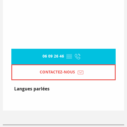
06 09 26 46
▒▒
CONTACTEZ-NOUS
Langues parlées
Langues parlées