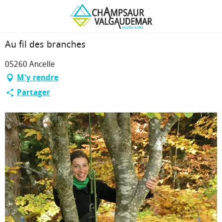
Aller
Page d’accueil
Au fil des branches
au
contenu
principal
Au fil des branches
05260 Ancelle
M'y rendre
Partager