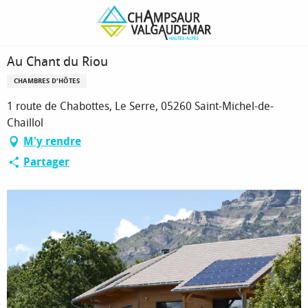
Aller
Page d’accueil
Au Chant du Riou
au
contenu
principal
Au Chant du Riou
CHAMBRES D'HÔTES
1 route de Chabottes, Le Serre, 05260 Saint-Michel-de-
Chaillol
M'y rendre
Partager