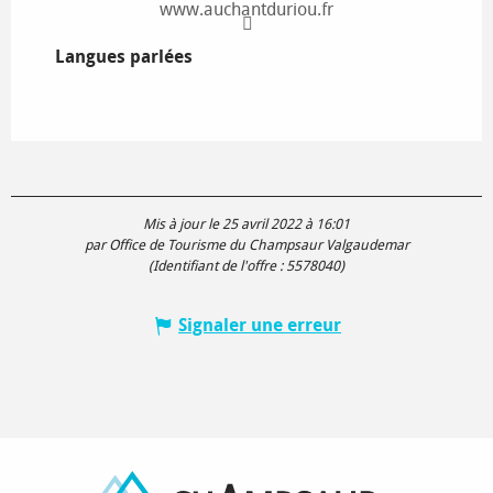
www.auchantduriou.fr
Langues parlées
Langues parlées
Mis à jour le 25 avril 2022 à 16:01
par Office de Tourisme du Champsaur Valgaudemar
(Identifiant de l'offre :
5578040
)
Signaler une erreur