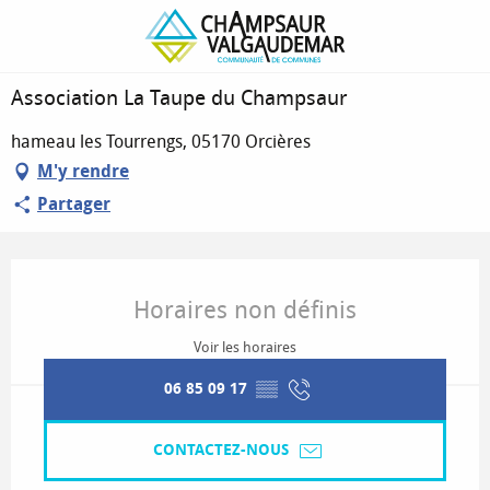
Association La Taupe du Champsaur
Association La Taupe du Champsaur
hameau les Tourrengs, 05170 Orcières
M'y rendre
Partager
Ouverture et coordonnées
Horaires non définis
Voir les horaires
06 85 09 17
▒▒
CONTACTEZ-NOUS