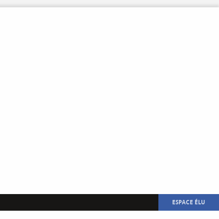
V
Lo
Aspres
les Corps
Saint
M
Firmin
en Va
St Jacques
en V.
ESPACE ÉLU
Le Glaizil