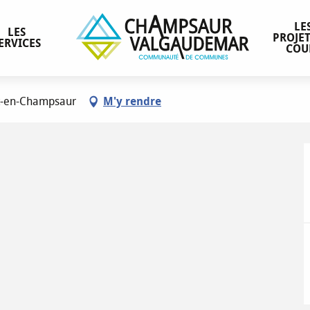
LE
LES
PROJET
ERVICES
COU
et-en-Champsaur
M'y rendre