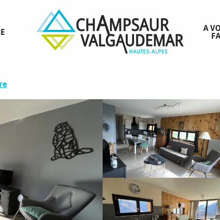
relet 3 n°51B
A VO
RE
FA
es Le Queyrelet 3 n°51B
re