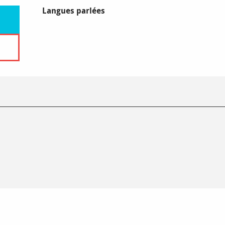
Langues parlées
Langues parlées