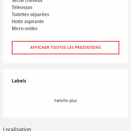
Sèche cheveux
Télévision
Toilettes séparées
Hotte aspirante
Micro-ondes
AFFICHER TOUTES LES PRESTATIONS
Offres de prestations
Labels
Labels
Famille plus
Localisation