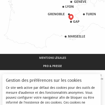
MENTIONS LÉGALES
PRO & PRESSE
Avec le concours de l'Union Européenne. L'Europe s'engage sur le Massif Alpin avec le fond
Européen de Développement Régional. Co-financé par le Conseil Régional Provence-Alpes-Côte
Gestion des préférences sur les cookies
d'Azur et l'Etat, Commissariat Général des Territoires - FNADT - CIMA
Ce site web active par défaut des cookies pour des outils de
mesure d'audience et des fonctionnalités anonymes. Vous
pouvez configurer votre navigateur afin de bloquer ou être
informé de l'existence de ces cookies. Ces cookies ne