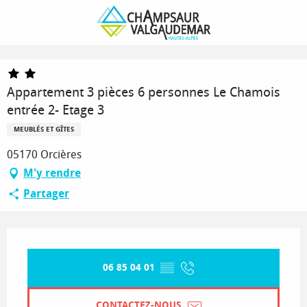
Aller
Page d’accueil
au
Appartement 3 pièces 6 personnes Le Chamois entrée 2- Etage 3
contenu
principal
Appartement 3 pièces 6 personnes Le Chamois
entrée 2- Etage 3
MEUBLÉS ET GÎTES
05170 Orcières
M'y rendre
Partager
Ouverture et coordonnées
06 85 04 01
▒▒
CONTACTEZ-NOUS