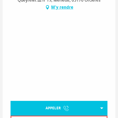
Queyrelet III n°19, Merlette, 05170 Orcières
M'y rendre
APPELER