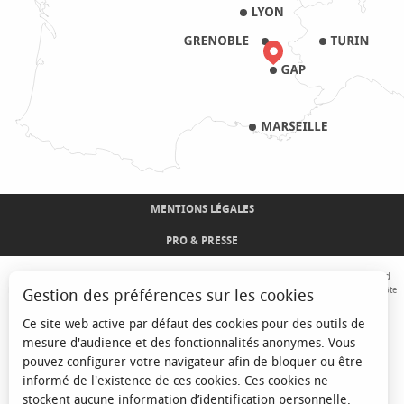
MENTIONS LÉGALES
PRO & PRESSE
Avec le concours de l'Union Européenne. L'Europe s'engage sur le Massif Alpin avec le fond
Européen de Développement Régional. Co-financé par le Conseil Régional Provence-Alpes-Côte
Gestion des préférences sur les cookies
d'Azur et l'Etat, Commissariat Général des Territoires - FNADT - CIMA
Ce site web active par défaut des cookies pour des outils de
mesure d'audience et des fonctionnalités anonymes. Vous
pouvez configurer votre navigateur afin de bloquer ou être
informé de l'existence de ces cookies. Ces cookies ne
stockent aucune information d’identification personnelle.