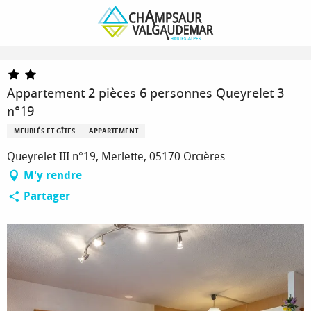
Aller
Page d’accueil
au
Appartement 2 pièces 6 personnes Queyrelet 3 n°19
contenu
principal
Appartement 2 pièces 6 personnes Queyrelet 3
n°19
MEUBLÉS ET GÎTES
APPARTEMENT
Queyrelet III n°19, Merlette, 05170 Orcières
M'y rendre
Partager