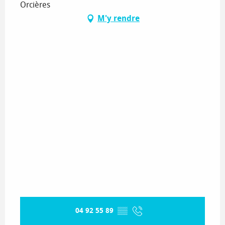
Orcières
M'y rendre
04 92 55 89
▒▒