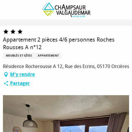
Aller
Page d’accueil
au
Appartement 2 pièces 4/6 personnes Roches Rousses A n°12
contenu
principal
Appartement 2 pièces 4/6 personnes Roches
Rousses A n°12
MEUBLÉS ET GÎTES
APPARTEMENT
Résidence Rocherousse A 12, Rue des Ecrins, 05170 Orcières
M'y rendre
Partager