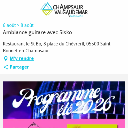
Aller
Page d’accueil
Ambiance guitare avec Sisko
au
contenu
principal
6 août > 8 août
Ambiance guitare avec Sisko
Restaurant le St Bo, 8 place du Chévreril, 05500 Saint-
Bonnet-en-Champsaur
M'y rendre
Partager