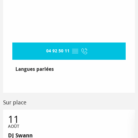
04 92 50 11
▒▒
Langues parlées
Langues parlées
Sur place
11
AOÛT
DJ Swann