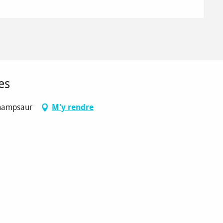
es
Champsaur
M'y rendre