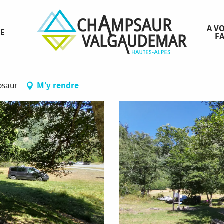
A VO
RE
FA
psaur
M'y rendre