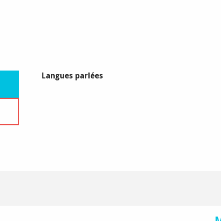
Langues parlées
Langues parlées
M