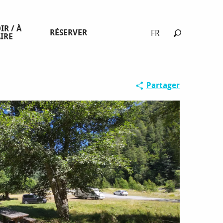
IR / À
RÉSERVER
FR
IRE
Recherche
Spécial fami
Partager