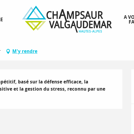
A VO
RE
FA
mpsaur 05
r
M'y rendre
étitif, basé sur la défense efficace, la 
sitive et la gestion du stress, reconnu par une 