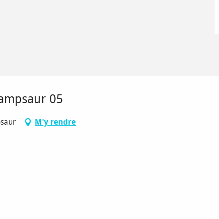
hampsaur 05
psaur
M'y rendre