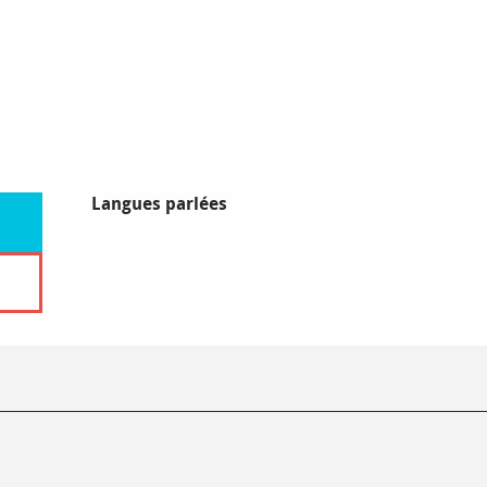
Langues parlées
Langues parlées