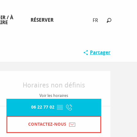
IR / À
RÉSERVER
FR
IRE
Recherche
Partager
Ouverture et coordonnées
Horaires non définis
Voir les horaires
06 22 77 02
▒▒
CONTACTEZ-NOUS