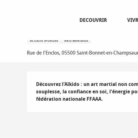
Aller
Page d’accueil
Aikido - Aikido Wanomichi Champsaur 05
au
contenu
DECOUVRIR
VIV
principal
Aikido - Aikido Wanomichi Cha
ACTIVITÉ SPORTIVE
ARTS MARTIAUX
Rue de l'Enclos, 05500 Saint-Bonnet-en-Champsau
Description
Découvrez l'Aïkido : un art martial non comp
souplesse, la confiance en soi, l'énergie po
fédération nationale FFAAA.