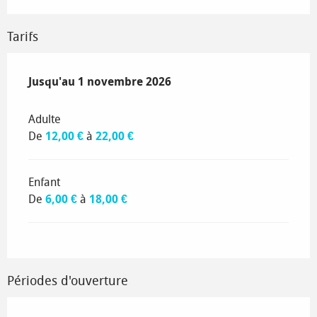
Tarifs
Du
Jusqu'au
1 avril 2026
1 novembre 2026
au
1 novembre 2026
Adulte
De
12,00 €
à
22,00 €
Enfant
De
6,00 €
à
18,00 €
Périodes d'ouverture