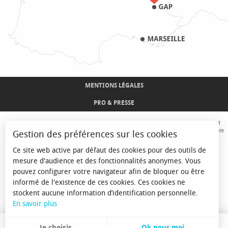
MENTIONS LÉGALES
PRO & PRESSE
Avec le concours de l'Union Européenne. L'Europe s'engage sur le Massif Alpin avec le fond
Européen de Développement Régional. Co-financé par le Conseil Régional Provence-Alpes-Côte
Gestion des préférences sur les cookies
d'Azur et l'Etat, Commissariat Général des Territoires - FNADT - CIMA
Ce site web active par défaut des cookies pour des outils de
mesure d'audience et des fonctionnalités anonymes. Vous
pouvez configurer votre navigateur afin de bloquer ou être
informé de l'existence de ces cookies. Ces cookies ne
stockent aucune information d’identification personnelle.
En savoir plus
Je choisis
Ok pour moi