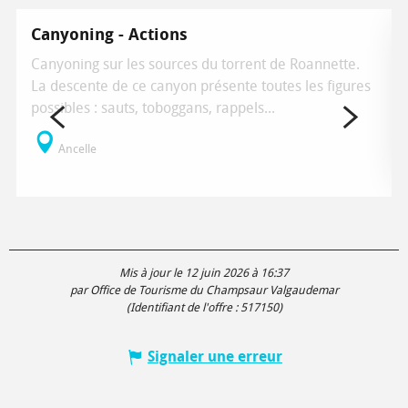
Sur place
Canyoning - Actions
Canyoning sur les sources du torrent de Roannette.
La descente de ce canyon présente toutes les figures
possibles : sauts, toboggans, rappels...
Ancelle
Mis à jour le 12 juin 2026 à 16:37
par Office de Tourisme du Champsaur Valgaudemar
(Identifiant de l'offre :
517150
)
Signaler une erreur