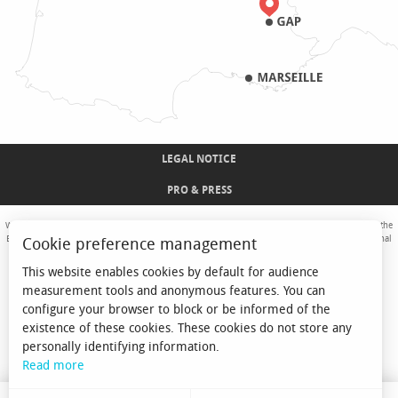
LEGAL NOTICE
PRO & PRESS
With the support of the European Union. Europe is committed to the Alpine Mountains with the
European Regional Development Fund. Co-financed by the Provence-Alpes-Côte d'Azur Regional
Cookie preference management
Council and the State, Commissariat Général des Territoires - FNADT - CIMA
This website enables cookies by default for audience
measurement tools and anonymous features. You can
configure your browser to block or be informed of the
existence of these cookies. These cookies do not store any
personally identifying information.
Read more