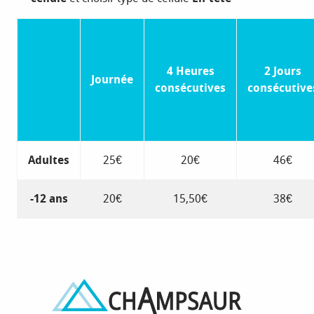
4 Heures
2 Jours
Journée
consécutives
consécutive
Adultes
25€
20€
46€
-12 ans
20€
15,50€
38€