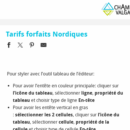
Aller
Homepage
Ski and snow
Nordic sites and villages
au
Le Valgaudemar
Tarifs forfaits Nordiques
contenu
principal
Tarifs forfaits Nordiques
Pour styler avec l’outil tableau de l’éditeur:
Pour avoir l’entête en couleur principale: cliquer sur
l’icône du tableau
, sélectionner
ligne
,
propriété du
tableau
et choisir type de ligne
En-tête
Pour avoir les entête vertical en gras
:
sélectionner les 2 cellules
, cliquer sur
l’icône du
tableau
, sélectionner
cellule
,
propriété de la
cellule
et choisir type de cellule
En-tête