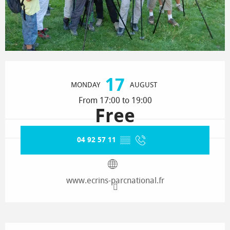
Opening hours & contact details
17
MONDAY
AUGUST
From 17:00 to 19:00
Free
04 92 57 11
▒▒
www.ecrins-parcnational.fr
Description