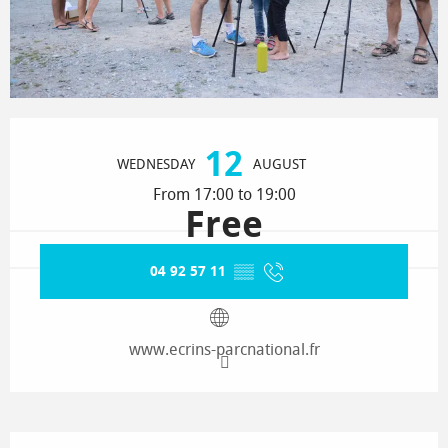
Opening hours & contact details
12
WEDNESDAY
AUGUST
From 17:00 to 19:00
Free
04 92 57 11
▒▒
www.ecrins-parcnational.fr
Description