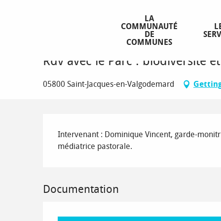
Aller
Homepage
Rdv avec le Parc : biodiversité et pastoralisme
au
LA
COMMUNAUTÉ
L
contenu
DE
SERV
principal
COMMUNES
Thursday 20 august from 18:00 to 19:30
Rdv avec le Parc : biodiversité e
05800 Saint-Jacques-en-Valgodemard
Gettin
Description
Intervenant : Dominique Vincent, garde-monitri
médiatrice pastorale.
Documentation