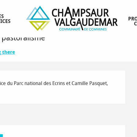
ES
PRO
ICES
t pastoralisme
g there
ce du Parc national des Ecrins et Camille Pasquet, 