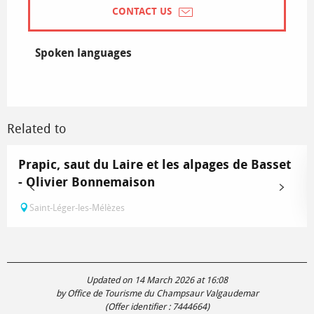
CONTACT US
Spoken languages
Spoken languages
Related to
Prapic, saut du Laire et les alpages de Basset
- Olivier Bonnemaison
Saint-Léger-les-Mélèzes
Updated on 14 March 2026 at 16:08
by Office de Tourisme du Champsaur Valgaudemar
(Offer identifier :
7444664
)