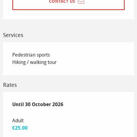
CONTACT US
Services
Pedestrian sports
Hiking / walking tour
Rates
From
Until
30 October 2026
1 May 2026
to
30 October 2026
Adult
€25.00