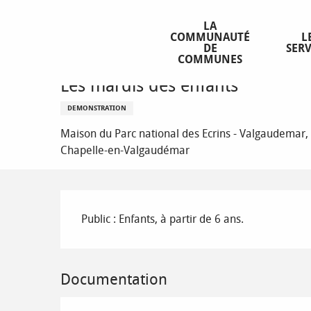
Aller
Homepage
Les mardis des enfants
au
LA
COMMUNAUTÉ
L
contenu
DE
SERV
principal
COMMUNES
Tuesday 11 august from 15:00 to 17:00
Les mardis des enfants
DEMONSTRATION
Maison du Parc national des Ecrins - Valgaudemar, 
Chapelle-en-Valgaudémar
Description
Public : Enfants, à partir de 6 ans.
Documentation