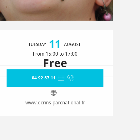
Opening hours & contact detai
11
TUESDAY
AUGUST
From 15:00 to 17:00
Free
04 92 57 11
▒▒
www.ecrins-parcnational.fr