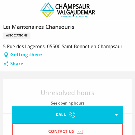
Homepage
Leï Mantenaïres Chansouris
Leï Mantenaïres Chansouris
ASSOCIATIONS
5 Rue des Lagerons, 05500 Saint-Bonnet-en-Champsaur
Getting there
Share
Opening hours & contact details
Unresolved hours
See opening hours
CALL
CONTACT US