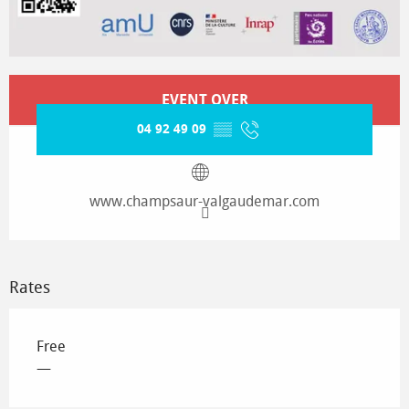
Opening hours & contact details
EVENT OVER
04 92 49 09
▒▒
www.champsaur-valgaudemar.com
Rates
Free
—