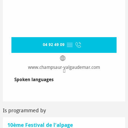
04 92 49 09
▒▒
www.champsaur-valgaudemar.com
Spoken languages
Spoken languages
Is programmed by
10ème Festival de l'alpage