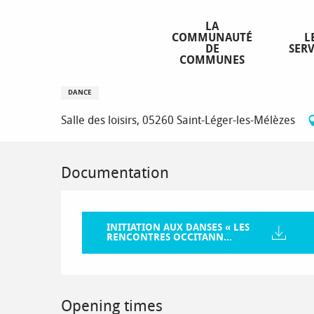
Aller
Homepage
Initiation aux danses « Les Rencontres Occita
au
LA
COMMUNAUTÉ
L
contenu
DE
SERV
principal
COMMUNES
Initiation aux danses « Les Ren
DANCE
Salle des loisirs, 05260 Saint-Léger-les-Mélèzes
Documentation
INITIATION AUX DANSES « LES
RENCONTRES OCCITANN...
Opening times