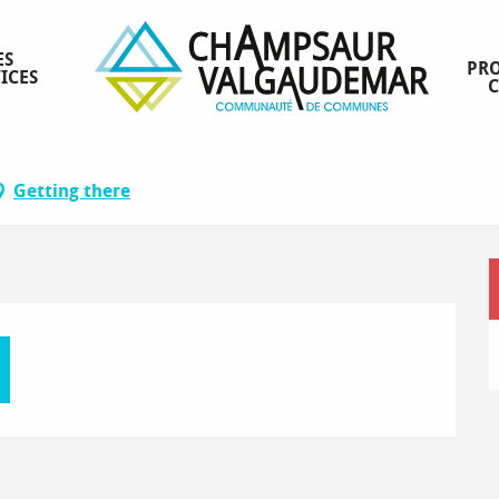
nnes »
ES
PRO
ICES
contres Occitannes »
Getting there