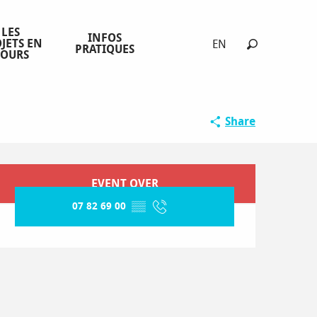
LES
INFOS
JETS EN
EN
PRATIQUES
COURS
Search
Share
Opening hours & contact detai
EVENT OVER
07 82 69 00
▒▒