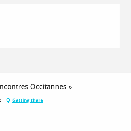
encontres Occitannes »
s
Getting there