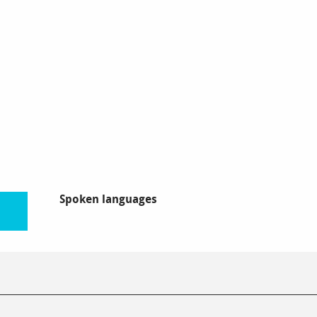
Spoken languages
Spoken languages