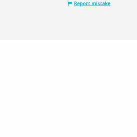
Report mistake
V
Lo