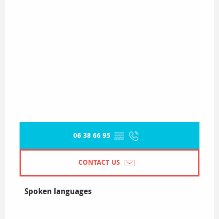
06 38 66 95
▒▒
CONTACT US
Spoken languages
Spoken languages