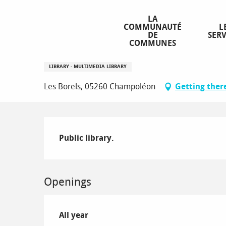
Aller
Homepage
Bibliothèque de Champoléon
au
LA
COMMUNAUTÉ
L
contenu
DE
SERV
principal
COMMUNES
Bibliothèque de Champoléon
LIBRARY - MULTIMEDIA LIBRARY
Les Borels, 05260 Champoléon
Getting ther
Description
Public library.
Openings
All year
All year