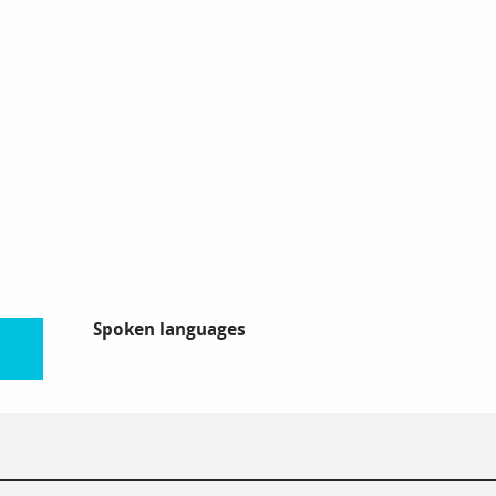
Spoken languages
Spoken languages