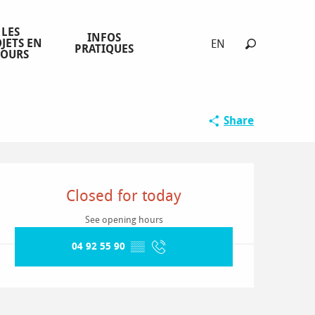
LES
INFOS
JETS EN
EN
PRATIQUES
COURS
Search
Share
Opening hours & contact detai
Closed for today
See opening hours
04 92 55 90
▒▒