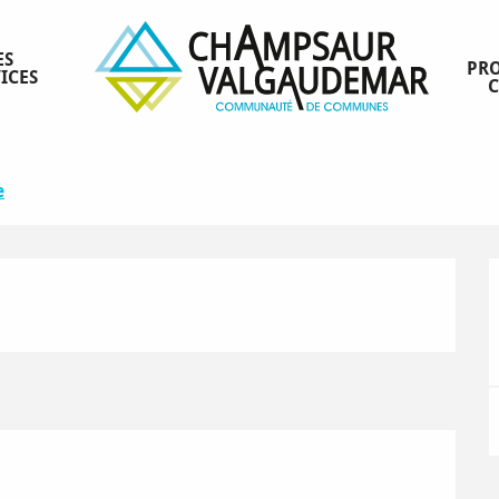
ES
PRO
ICES
e