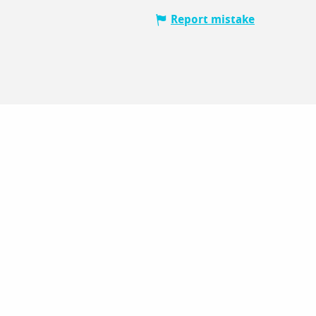
Report mistake
V
Lo