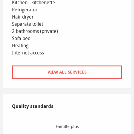
Kitchen - kitchenette
Refrigerator
Hair dryer
Separate toilet
2 bathrooms (private)
Sofa bed
Heating
Internet access
VIEW ALL SERVICES
Services offered
Quality standards
Quality standards
Famille plus