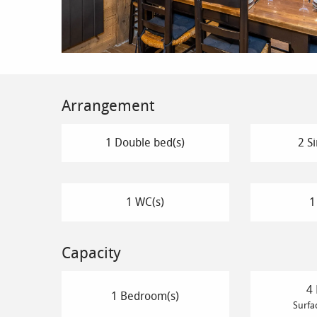
Arrangement
1 Double bed(s)
2 Si
1 WC(s)
1
Capacity
4 
1 Bedroom(s)
Surfa