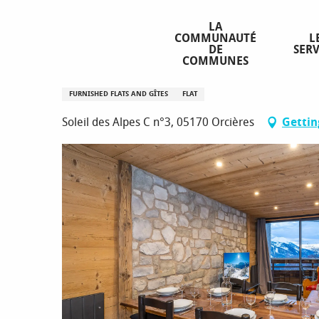
Aller
Homepage
Appartement 3 pièces 4/6 personnes Le Drouve
au
LA
COMMUNAUTÉ
L
contenu
DE
SERV
principal
COMMUNES
Appartement 3 pièces 4/6 person
FURNISHED FLATS AND GÎTES
FLAT
Soleil des Alpes C n°3, 05170 Orcières
Gettin