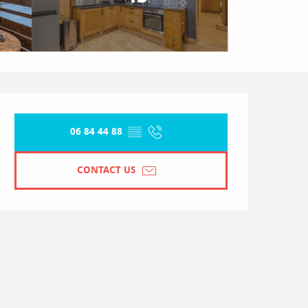
Opening hours & contact detai
06 84 44 88
▒▒
CONTACT US