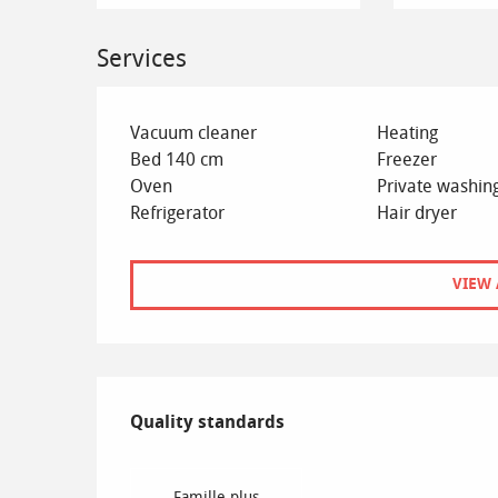
Services
Vacuum cleaner
Heating
Bed 140 cm
Freezer
Oven
Private washin
Refrigerator
Hair dryer
VIEW 
Services offered
Quality standards
Quality standards
Famille plus