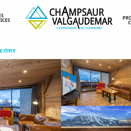
t 2 Soleil des Alpes C n°3
ES
PRO
ICES
nes Le Drouvet 2 Soleil des Alpes C n°3
g there