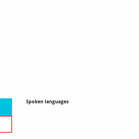
Spoken languages
Spoken languages