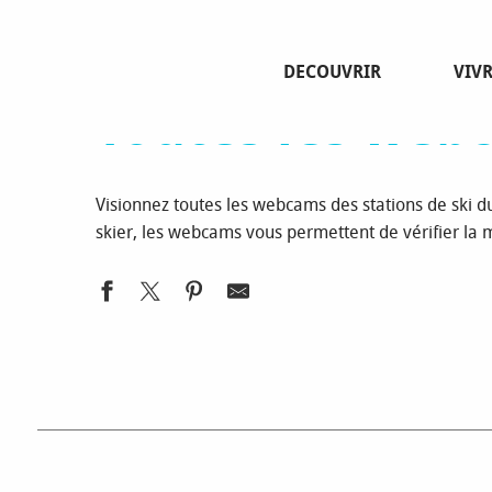
Aller
Page d’accueil
Découvrir
Toutes les webcams du Cha
au
contenu
DECOUVRIR
VIV
principal
Toutes les webc
Visionnez toutes les webcams des stations de ski du
skier, les webcams vous permettent de vérifier la mé
WEBCAM ANCELLE