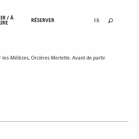
IR / À
RÉSERVER
FR
IRE
Recherche
r-les-Mélèzes, Orcières Merlette. Avant de partir
WEBCAM LAYE
TOUTES LES WEBCAMS DU