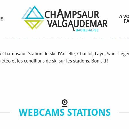
mpsaur Valgaudemar
Toutes les webcams stations de ski
A VO
RE
FA
ams stations de ski
 Champsaur. Station de ski d’Ancelle, Chaillol, Laye, Saint-Lége
téo et les conditions de ski sur les stations. Bon ski !
WEBCAMS STATIONS
WEBCAM CHAILLOL
WEBCAM STATION D’ORCIÈRES