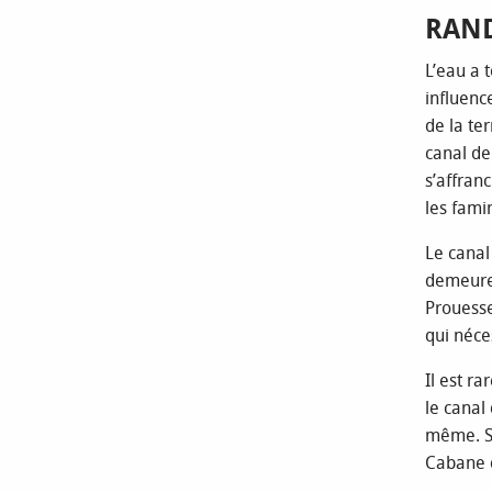
RAN
L’eau a 
influenc
de la te
canal de
s’affranc
les fami
Le canal
demeure 
Prouesse
qui néce
Il est r
le canal
même. Si
Cabane d