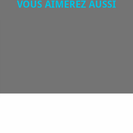
VOUS AIMEREZ AUSSI
Noyer
outiers du Champsaur Valgaudemar. En voiture ou à vélo, le plus ha
portée de main…
LIRE LA SUITE