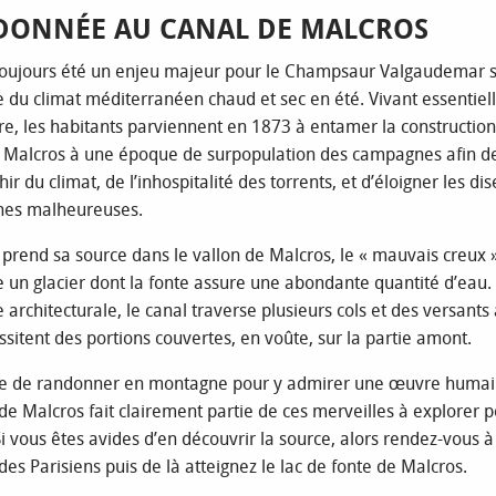
DONNÉE AU CANAL DE MALCROS
toujours été un enjeu majeur pour le Champsaur Valgaudemar 
e du climat méditerranéen chaud et sec en été. Vivant essentie
rre, les habitants parviennent en 1873 à entamer la constructio
 Malcros à une époque de surpopulation des campagnes afin d
hir du climat, de l’inhospitalité des torrents, et d’éloigner les dis
nes malheureuses.
 prend sa source dans le vallon de Malcros, le « mauvais creux 
un glacier dont la fonte assure une abondante quantité d’eau.
 architecturale, le canal traverse plusieurs cols et des versants
ssitent des portions couvertes, en voûte, sur la partie amont.
are de randonner en montagne pour y admirer une œuvre humai
 de Malcros fait clairement partie de ces merveilles à explorer p
 vous êtes avides d’en découvrir la source, alors rendez-vous à
es Parisiens puis de là atteignez le lac de fonte de Malcros.