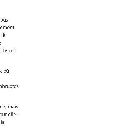
sous
llement
n du
e
ettes et
», où
 abruptes
ne, mais
our elle-
 la