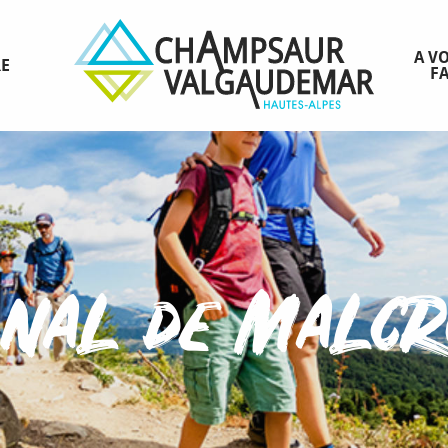
A VO
RE
FA
nal de Malc