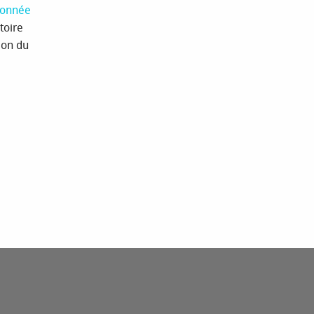
donnée
toire
ion du