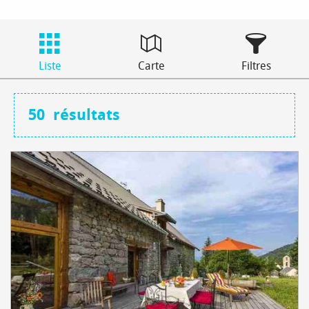
Liste
Carte
Filtres
50
résultats