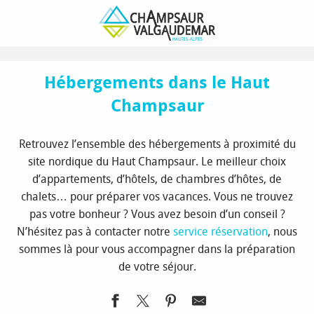
Aller
Page d’accueil
Découvrir
Sites et villages nordiques
au
Le Haut Champsaur
Hébergements dans le Haut Champsaur
contenu
principal
Hébergements dans le Haut
Champsaur
Retrouvez l’ensemble des hébergements à proximité du
site nordique du Haut Champsaur. Le meilleur choix
d’appartements, d’hôtels, de chambres d’hôtes, de
chalets… pour préparer vos vacances. Vous ne trouvez
pas votre bonheur ? Vous avez besoin d’un conseil ?
N’hésitez pas à contacter notre
service réservation
, nous
sommes là pour vous accompagner dans la préparation
de votre séjour.