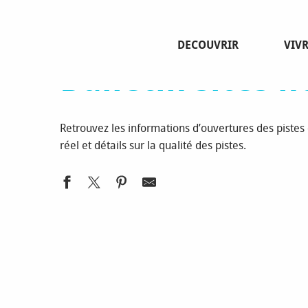
Aller
Page d’accueil
Découvrir
Sites et villages nordiques
au
contenu
DECOUVRIR
VIV
principal
Bulletin sites 
Retrouvez les informations d’ouvertures des piste
réel et détails sur la qualité des pistes.