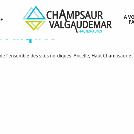
Ancelle site nordique
Bulletin sites nordiques
A VO
RE
FA
nordiques
s de l’ensemble des sites nordiques. Ancelle, Haut Champsaur e