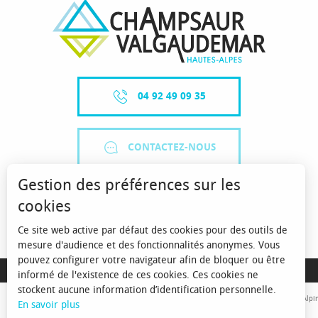
04 92 49 09 35
CONTACTEZ-NOUS
Gestion des préférences sur les
cookies
Ce site web active par défaut des cookies pour des outils de
mesure d'audience et des fonctionnalités anonymes. Vous
pouvez configurer votre navigateur afin de bloquer ou être
MENTIONS LÉGALES
informé de l'existence de ces cookies. Ces cookies ne
stockent aucune information d’identification personnelle.
Avec le concours de l'Union Européenne. L'Europe s'engage sur le Massif Alpin
En savoir plus