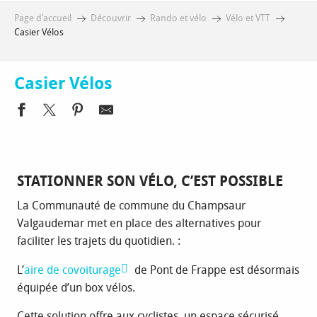
Page d’accueil
Découvrir
Rando et vélo
Vélo et VTT
Casier Vélos
Casier Vélos
STATIONNER SON VÉLO, C’EST POSSIBLE
La Communauté de commune du Champsaur
Valgaudemar met en place des alternatives pour
faciliter les trajets du quotidien. :
L’
aire de covoiturage
de Pont de Frappe est désormais
équipée d’un box vélos.
Cette solution offre aux cyclistes, un espace sécurisé