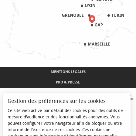
MENTIONS LÉGALES
PRO & PRESSE
Avec le concours de l'Union Européenne. L'Europe s'engage sur le Massif Alpin avec le fond
Européen de Développement Régional. Co-financé par le Conseil Régional Provence-Alpes-Côte
Gestion des préférences sur les cookies
d'Azur et l'Etat, Commissariat Général des Territoires - FNADT - CIMA
Ce site web active par défaut des cookies pour des outils de
mesure d'audience et des fonctionnalités anonymes. Vous
pouvez configurer votre navigateur afin de bloquer ou être
informé de l'existence de ces cookies. Ces cookies ne