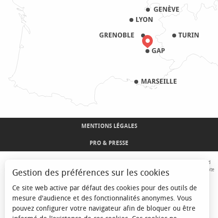
MENTIONS LÉGALES
PRO & PRESSE
Avec le concours de l'Union Européenne. L'Europe s'engage sur le Massif Alpin avec le fond
Européen de Développement Régional. Co-financé par le Conseil Régional Provence-Alpes-Côte
Gestion des préférences sur les cookies
d'Azur et l'Etat, Commissariat Général des Territoires - FNADT - CIMA
Ce site web active par défaut des cookies pour des outils de
mesure d'audience et des fonctionnalités anonymes. Vous
pouvez configurer votre navigateur afin de bloquer ou être