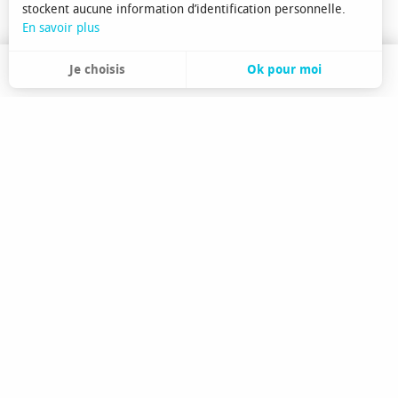
stockent aucune information d’identification personnelle.
En savoir plus
Je choisis
Ok pour moi
FR
Recherche
FRANCE
CHAMPSAUR
VALGAUDEMAR
COMMENT VENIR ?