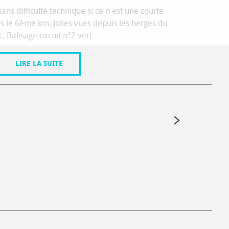
sans difficulté technique si ce n est une courte
 le 6ème km. Jolies vues depuis les berges du
. Balisage circuit n°2 vert
LIRE LA SUITE