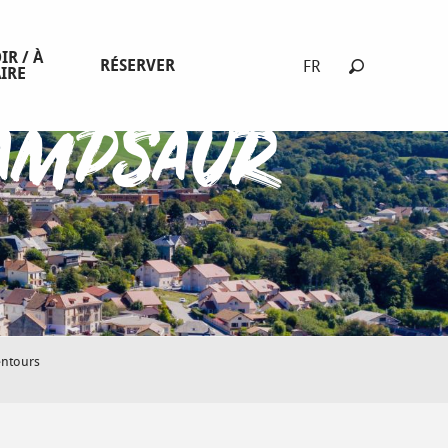
+4 photos
IR / À
RÉSERVER
FR
IRE
Recherche
ampsaur
entours