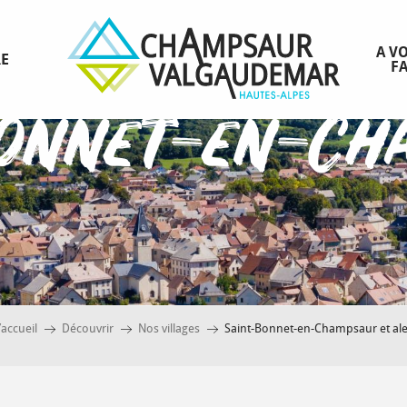
A VO
RE
FA
Bonnet-en-Ch
’accueil
Découvrir
Nos villages
Saint-Bonnet-en-Champsaur et al