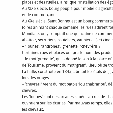
places et des ruelles, ainsi que l’installation des ég
Au XIXe siècle, bourg peuplé pour moitié d’agriculte
et de commerçants.
Au XXe siècle, Saint Bonnet est un bourg commercial
foires animant chaque semaine les rues attirent fo
Mondiale, on y comptait une quinzaine de commerça
abattoir, serruriers, couteliers, vanniers…) et cinq 
– ‘Tounes’, ‘andrones’, ‘grenette’, ‘chevréril’ ?
Certaines rues et places ont pris le nom des produi
– le mot ‘grenette’, qui a donné le son à la place où
de Tourisme, provient du mot ‘grain’…lieu où se tr
La halle, construite en 1843, abritait les étals de gr
lors des orages.
– ‘chevréril’ vient du mot patois ‘lou chabrariou’, 
chèvres.
Les ‘tounes’ sont des arcades situées au res-de-ch
ouvraient sur les écuries. Par mauvais temps, elles
les chevaux.