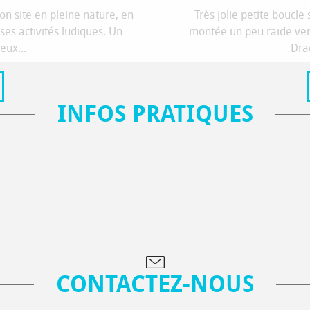
n site en pleine nature, en
Très jolie petite boucle 
es activités ludiques. Un
montée un peu raide vers
eux...
Drac
INFOS PRATIQUES
A VOIR À FAIRE
LIRE LA SUITE
CONTACTEZ-NOUS