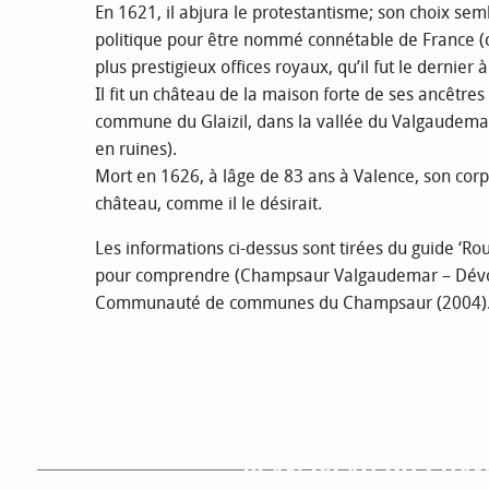
En 1621, il abjura le protestantisme; son choix se
politique pour être nommé connétable de France (c
plus prestigieux offices royaux, qu’il fut le dernier à
Il fit un château de la maison forte de ses ancêtres 
commune du Glaizil, dans la vallée du Valgaudemar
en ruines).
Mort en 1626, à lâge de 83 ans à Valence, son corp
château, comme il le désirait.
Les informations ci-dessus sont tirées du guide ‘Rou
pour comprendre (Champsaur Valgaudemar – Dévolu
Communauté de communes du Champsaur (2004)
PLAN D’EAU DU CHA