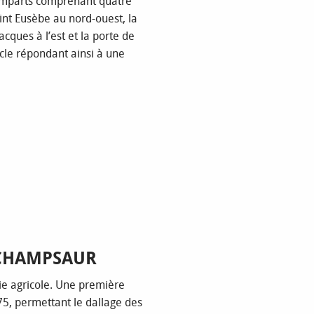
s remparts comprenant quatre
aint Eusèbe au nord-ouest, la
acques à l’est et la porte de
ècle répondant ainsi à une
 CHAMPSAUR
vie agricole. Une première
75, permettant le dallage des