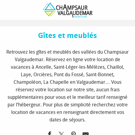
Aller
Page d’accueil
Réserver votre séjour à la montagne
au
Hébergements
Gîtes et meublés
contenu
principal
Gîtes et meublés
Retrouvez les gîtes et meublés des vallées du Champsaur
Valgaudemar. Réservez en ligne votre location de
vacances à Ancelle, Saint-Léger-les-Mélèzes, Chaillol,
Laye, Orcières, Pont du Fossé, Saint-Bonnet,
Champoléon, La Chapelle en Valgaudemar… Vous
réservez votre location sur notre site, aucun frais
supplémentaires pour vous et le meilleur tarif renseigné
par l’hébergeur. Pour plus de simplicité recherchez votre
location de vacances en renseignant directement vos
dates de séjours.