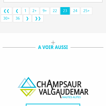
❮❮
❮
1
2+
9+
22
23
24
25+
30+
36
❯
❯❯
A VOIR AUSSI
VILLAGES VACANCES
RÉSIDENCES DE VACANCES