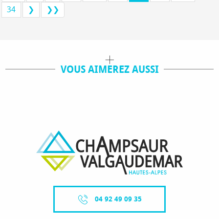
34
❯
❯❯
VOUS AIMEREZ AUSSI
ACTIVITÉS / VISITES
OÙ MANGER ?
04 92 49 09 35