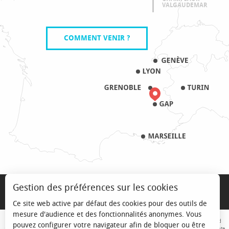
VALGAUDEMAR
COMMENT VENIR ?
MENTIONS LÉGALES
Gestion des préférences sur les cookies
PRO & PRESSE
Ce site web active par défaut des cookies pour des outils de
mesure d'audience et des fonctionnalités anonymes. Vous
Avec le concours de l'Union Européenne. L'Europe s'engage sur le Massif Alpin avec le fond
pouvez configurer votre navigateur afin de bloquer ou être
Européen de Développement Régional. Co-financé par le Conseil Régional Provence-Alpes-Côte