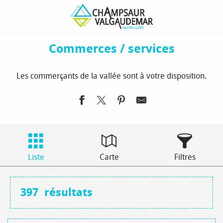
Aller
Page d’accueil
À voir / à faire
Commerces / services
au
contenu
principal
Commerces / services
Les commerçants de la vallée sont à votre disposition.
Liste
Carte
Filtres
397
résultats