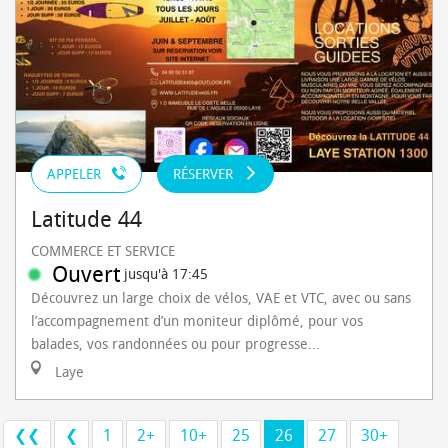
APPELER
RÉSERVER
Latitude 44
COMMERCE ET SERVICE
Ouvert
jusqu'à 17:45
Découvrez un large choix de vélos, VAE et VTC, avec ou sans
l’accompagnement d’un moniteur diplômé, pour vos
balades, vos randonnées ou pour progresse...
Laye
❮❮
❮
1
2+
10+
25
26
27
30+